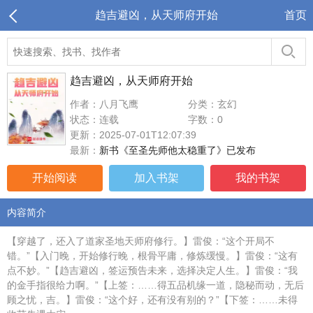
趋吉避凶，从天师府开始
首页
趋吉避凶，从天师府开始
作者：八月飞鹰
分类：玄幻
状态：连载
字数：0
更新：2025-07-01T12:07:39
最新：
新书《至圣先师他太稳重了》已发布
开始阅读
加入书架
我的书架
内容简介
【穿越了，还入了道家圣地天师府修行。】雷俊：“这个开局不
错。”【入门晚，开始修行晚，根骨平庸，修炼缓慢。】雷俊：“这有
点不妙。”【趋吉避凶，签运预告未来，选择决定人生。】雷俊：“我
的金手指很给力啊。”【上签：……得五品机缘一道，隐秘而动，无后
顾之忧，吉。】雷俊：“这个好，还有没有别的？”【下签：……未得