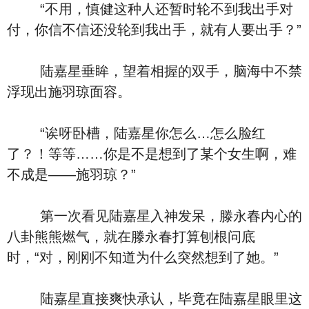
“不用，慎健这种人还暂时轮不到我出手对
付，你信不信还没轮到我出手，就有人要出手？”
陆嘉星垂眸，望着相握的双手，脑海中不禁
浮现出施羽琼面容。
“诶呀卧槽，陆嘉星你怎么…怎么脸红
了？！等等……你是不是想到了某个女生啊，难
不成是——施羽琼？”
第一次看见陆嘉星入神发呆，滕永春内心的
八卦熊熊燃气，就在滕永春打算刨根问底
时，“对，刚刚不知道为什么突然想到了她。”
陆嘉星直接爽快承认，毕竟在陆嘉星眼里这