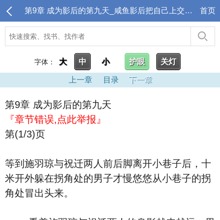
第9章 成为影后的第九天_咸鱼影后把自己上交给奥运滑雪［竞技］
首页
大
中
小
护眼
关灯
字体：
上一章
目录
下一章
第9章 成为影后的第九天
『章节错误,点此举报』
第(1/3)页
等到施羽琼与祝迁两人前后脚离开小巷子后，十
米开外躲在拐角处的男子才慢悠悠从小巷子的拐
角处冒出头来。