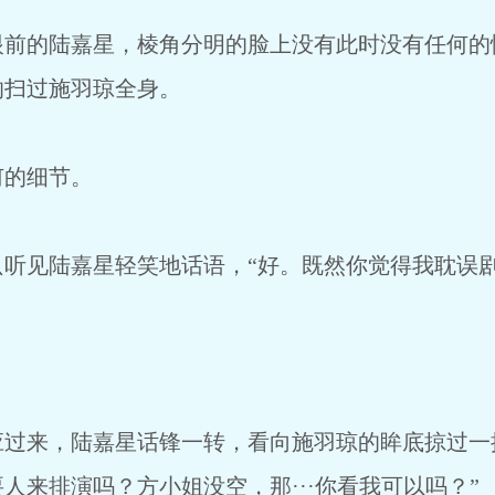
的陆嘉星，棱角分明的脸上没有此时没有任何的
的扫过施羽琼全身。
的细节。
见陆嘉星轻笑地话语，“好。既然你觉得我耽误剧
来，陆嘉星话锋一转，看向施羽琼的眸底掠过一抹
人来排演吗？方小姐没空，那···你看我可以吗？”