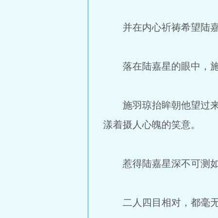
并在内心祈祷希望陆嘉星
落在陆嘉星的眼中，施
施羽琼抬眸朝他望过来，
漾着摄人心魄的笑意。
惹得陆嘉星深不可测如潭
二人四目相对，都毫无意