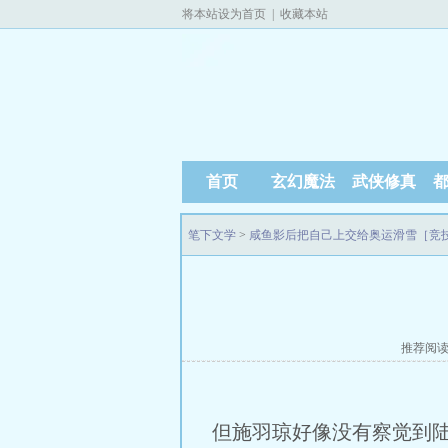
将本站设为首页
|
收藏本站
首页
玄幻魔法
武侠修真
笔下文学
>
咸鱼影后把自己上交给奥运滑雪［竞
推荐阅
但施羽琼好像没有察觉到