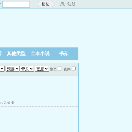
：
用户注册
异
其他类型
全本小说
书架
翻页
夜间
记
九仙图