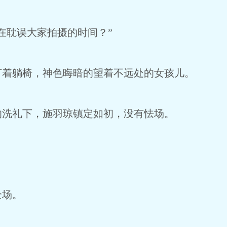
耽误大家拍摄的时间？”
躺椅，神色晦暗的望着不远处的女孩儿。
洗礼下，施羽琼镇定如初，没有怯场。
场。