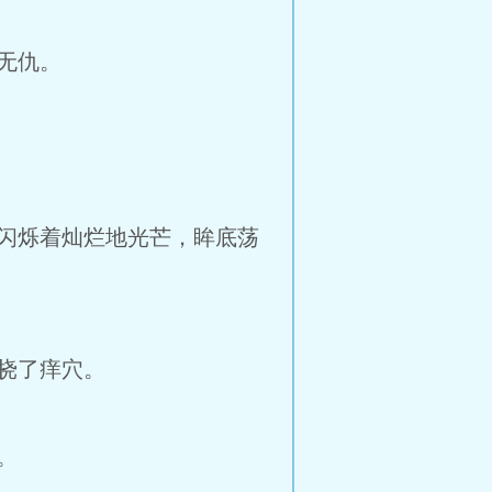
无仇。
闪烁着灿烂地光芒，眸底荡
挠了痒穴。
。