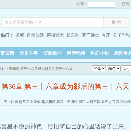
账号：
密码
热门：
圣墟
盗天仙途
穿梭诸天
长乐歌
寒门枭士
今宋
公子千秋
都市言情
历史军事
侦探推理
网游动漫
科幻小说
恐怖灵
技］
> 第36章 第三十六章成为影后的第三十六天
第36章 第三十六章成为影后的第三十六天
读：
无上仙国
修罗武神
逆鳞
超品相师
真武世界
我的1979
大魏宫廷
天启之门
流氓艳遇
陆嘉星不悦的神色，照旧将自己的心里话说了出来。