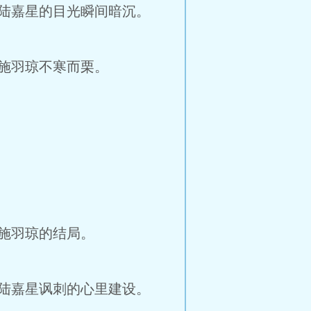
陆嘉星的目光瞬间暗沉。
施羽琼不寒而栗。
施羽琼的结局。
陆嘉星讽刺的心里建设。