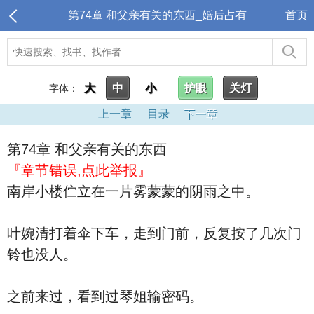
第74章 和父亲有关的东西_婚后占有
首页
大
中
小
护眼
关灯
字体：
上一章
目录
下一章
第74章 和父亲有关的东西
『章节错误,点此举报』
南岸小楼伫立在一片雾蒙蒙的阴雨之中。
叶婉清打着伞下车，走到门前，反复按了几次门
铃也没人。
之前来过，看到过琴姐输密码。