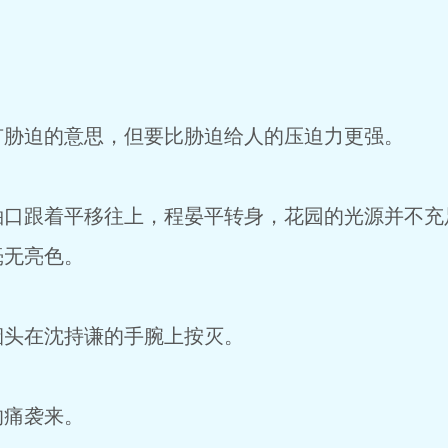
有胁迫的意思，但要比胁迫给人的压迫力更强。
袖口跟着平移往上，程晏平转身，花园的光源并不充
毫无亮色。
烟头在沈持谦的手腕上按灭。
的痛袭来。