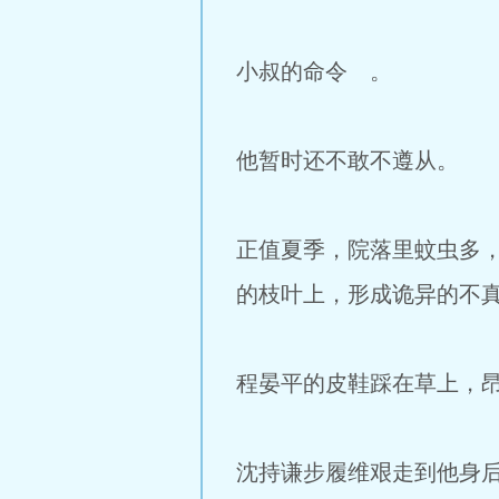
小叔的命令 。
他暂时还不敢不遵从。
正值夏季，院落里蚊虫多
的枝叶上，形成诡异的不
程晏平的皮鞋踩在草上，
沈持谦步履维艰走到他身后