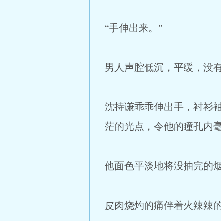
“手伸出来。”
男人声腔低沉，平缓，没
沈持谦乖乖伸出手，衬衫
茫的光点，令他的瞳孔内
他面色平淡地将没抽完的
皮肉烧灼的痛伴着火辣辣