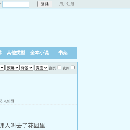
：
用户注册
异
其他类型
全本小说
书架
翻页
夜间
记
九仙图
佣人叫去了花园里。