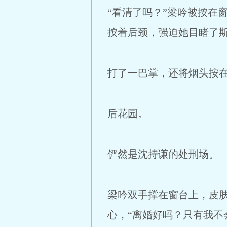
“看清了吗？”梁吟被按在
按着后颈，强迫她目睹了
打了一巴掌，还将烟头按
后花园。
俨然是沈持谦的处刑场。
梁吟双手撑在窗台上，皮
心，“离婚好吗？只有我不