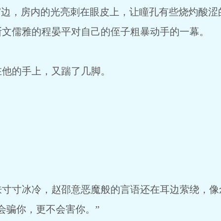
窗边，房内的光亮刺在眼皮上，让瞳孔有些烧灼酸涩
斯文儒雅的程晏平对自己的侄子粗暴动手的一幕。
在他的手上，又踹了几脚。
肤寸寸冰冷，赵邵意恶魔般的言语还在耳边萦绕，像
会骗你，更不会害你。”