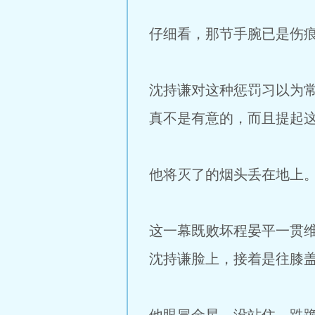
仔细看，那节手腕已是伤
沈持谦对这种惩罚习以为
真不是有意的，而且提起这
他将灭了的烟头丢在地上
这一幕既败坏程晏平一贯
沈持谦脸上，接着是往膝