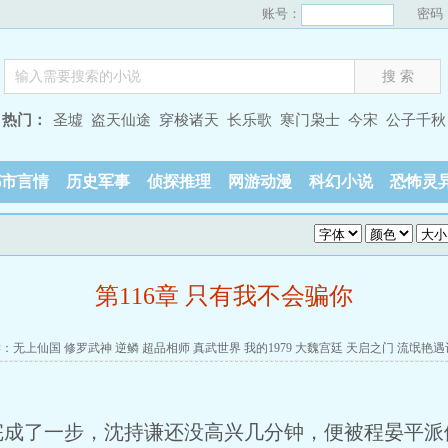
账号：
密码
热门：
圣墟
盗天仙途
穿梭诸天
长乐歌
寒门枭士
今宋
公子千秋
都市言情
历史军事
侦探推理
网游动漫
科幻小说
恐怖灵
第116章 只有我不会骗你
读：
无上仙国
修罗武神
逆鳞
超品相师
真武世界
我的1979
大魏宫廷
天启之门
流氓艳遇
完成了一步，沈持谦还没高兴几分钟，便被程晏平派