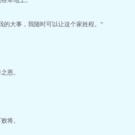
跪在草地上。
我的大事，我随时可以让这个家姓程。”
养之恩。
下败将。