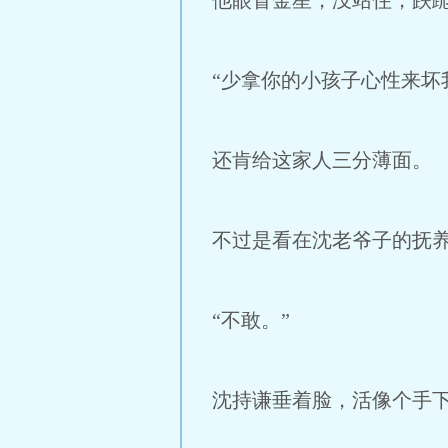
他眼冒金星，没站住，跌
“少拿你的小孩子心性来坏
还肯给这家人三分薄面。
不过是看在沈老爷子的抚
“不敢。”
沈持谦垂着脸，活像个手