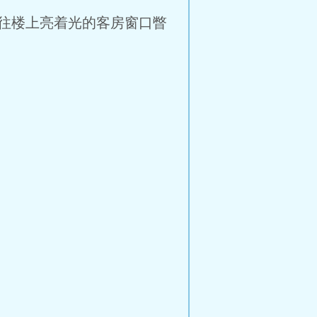
往楼上亮着光的客房窗口瞥