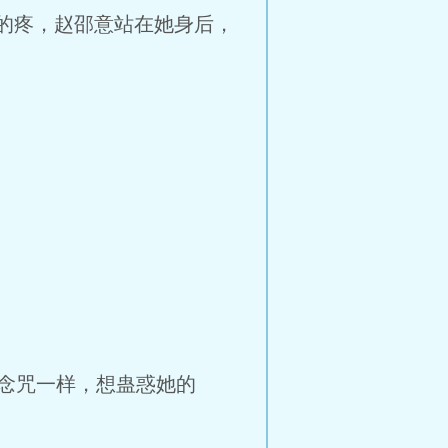
的疼，赵邵意站在她身后，
念咒一样，想蛊惑她的