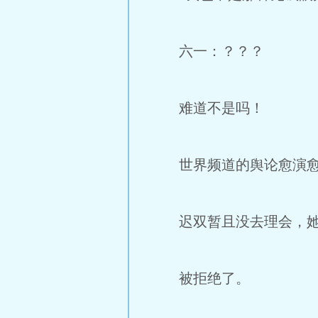
六一：？？？
难道不是吗！
世界频道的舆论愈演愈
迟双暂且没去理会，她找
被拒绝了。