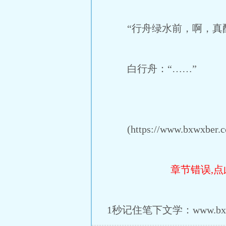
“行舟绿水前，啊，真配
白行舟：“……”
(https://www.bxwxber.cc/
章节错误,点
1秒记住笔下文学：www.bxwx