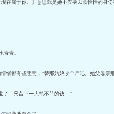
在属于你。】意思就是她不仅要以慕恬恬的身份
水青青。
绪都有些悲意，“替那姑娘收个尸吧。她父母亲那
了，只留下一大笔不菲的钱。”