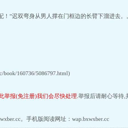
！”迟双弯身从男人撑在门框边的长臂下溜进去。
book/160736/5086797.html)
此举报(免注册)我们会尽快处理.
举报后请耐心等待,
ber.cc。手机版阅读网址：wap.bxwxber.cc