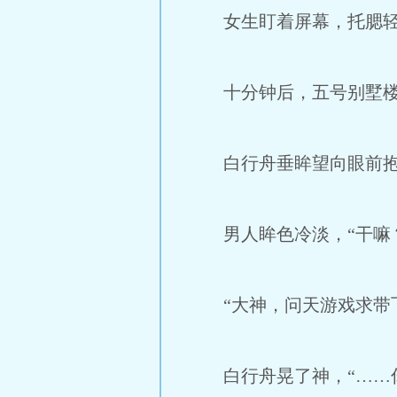
女生盯着屏幕，托腮轻
十分钟后，五号别墅楼
白行舟垂眸望向眼前抱着
男人眸色冷淡，“干嘛
“大神，问天游戏求带飞
白行舟晃了神，“……你