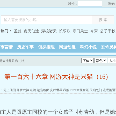
账号：
密码
热门：
圣墟
盗天仙途
穿梭诸天
长乐歌
寒门枭士
今宋
公子千秋
都市言情
历史军事
侦探推理
网游动漫
科幻小说
恐怖灵
网游大神是只猫（16）
第一百六十六章 网游大神是只猫（16）
读：
无上仙国
修罗武神
逆鳞
超品相师
真武世界
我的1979
大魏宫廷
天启之门
流氓艳遇
人是跟原主同校的一个女孩子叫苏青幼，但是她